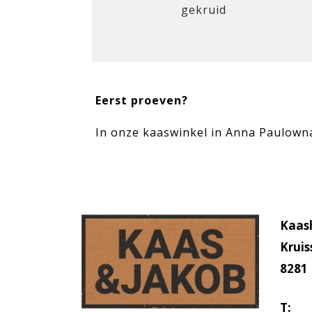
gekruid
Eerst proeven?
In onze kaaswinkel in Anna Paulowna
Kaas
Kruis
8281
T:
03