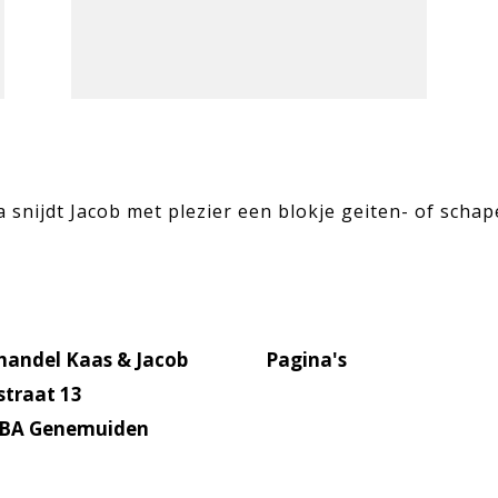
 snijdt Jacob met plezier een blokje geiten- of scha
handel Kaas & Jacob
Pagina's
straat 13
Home
 BA Genemuiden
Kaas
Noten
8 785 3002
Wijnen