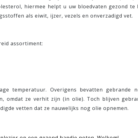
olesterol, hiermee helpt u uw bloedvaten gezond te
toffen als eiwit, ijzer, vezels en onverzadigd vet.
reid assortiment:
age temperatuur. Overigens bevatten gebrande n
 omdat ze verhit zijn (in olie). Toch blijven geb
adigde vetten dat ze nauwelijks nog olie opnemen.
t plezier op een gezond handje noten. Welkom!