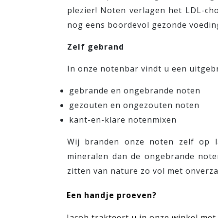
plezier! Noten verlagen het LDL-ch
nog eens boordevol gezonde voedingss
Zelf gebrand
In onze notenbar vindt u een uitgeb
gebrande en ongebrande noten
gezouten en ongezouten noten
kant-en-klare notenmixen
Wij branden onze noten zelf op l
mineralen dan de ongebrande noten,
zitten van nature zo vol met onverz
Een handje proeven?
Jacob trakteert u in onze winkel me