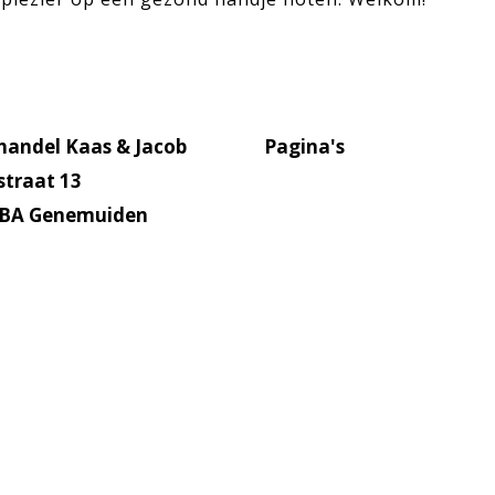
handel Kaas & Jacob
Pagina's
straat 13
Home
 BA Genemuiden
Kaas
Noten
8 785 3002
Wijnen
fo@kaasenjacob.nl
Delicatessen
Kaasfondue
Kaascadeau
Kerstpakketten