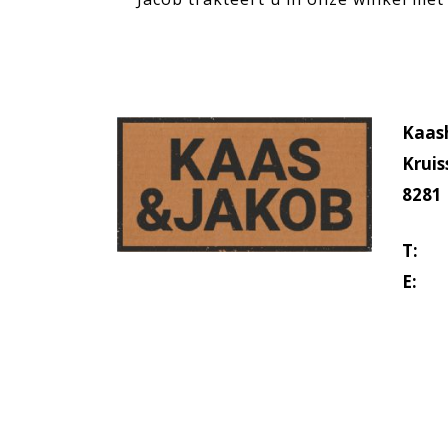
Kaas
Kruis
8281
T:
03
E:
in